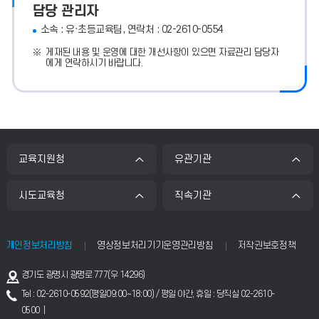
담당 관리자
소속 : 유·초등교육팀, 연락처 : 02-2610-0554
게재된 내용 및 운영에 대한 개선사항이 있으면 자료관리 담당자
에게 연락하시기 바랍니다.
교육지원청
유관기관
시도교육청
직속기관
개인정보처리방침
영상정보처리기기운영관리방침
저작권보호정책
주
경기도 광명시 광명로 777(우 14296)
소
Tel : 02-2610-0592(평일09:00~18:00) / 평일 야간, 휴일 : 당직실 02-2610-
0500 |