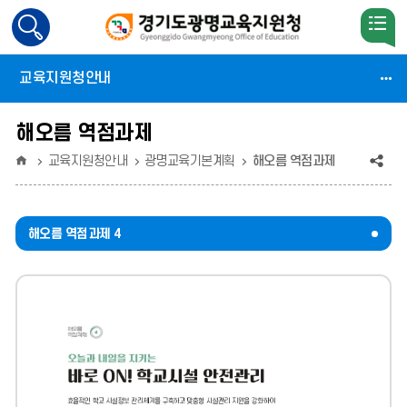
검
색
활
교육지원청안내
성
화
해오름 역점과제
홈
공
교육지원청안내
광명교육기본계획
해오름 역점과제
유
(상
해오름 역점과제 4
태
:
축
소)