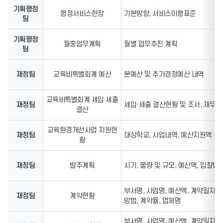
공
기획행정
행정서비스헌장
기본방향, 서비스이행표준
표
팀
주
기,
공
기획행정
월중업무계획
월별 업무추진 계획
표
팀
시
기,
담
재정팀
교육비특별회계 예산
본예산 및 추가경정예산 내역
당
연
락
교육비특별회계 세입∙세출
처,
재정팀
세입·세출 결산현황 및 조서, 재무
결산
U
R
L
교육환경개선사업 지원현
주
재정팀
대상학교, 사업내역, 예산지원액 등
황
소
에
대
재정팀
발주계획
시기, 물량 및 규모, 예산액, 입찰방
한
정
보
제
부서명, 사업명, 예산액, 계약일자, 
재정팀
계약현황
공
방법, 계약율, 업체명
부서명, 사업명, 예산액, 계약일자, 