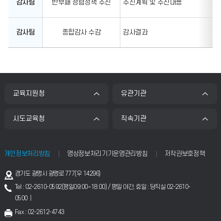
감사팀
반부패 청렴정책 추진
추진계획 및 추진내용
감사팀
종합감사 수감
감사결과
교육지원청
유관기관
시도교육청
직속기관
개인정보처리방침
영상정보처리기기운영관리방침
저작권보호정책
주
경기도 광명시 광명로 777(우 14296)
소
Tel : 02-2610-0592(평일09:00~18:00) / 평일 야간, 휴일 : 당직실 02-2610-
0500 |
Fax : 02-2612-4743