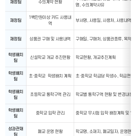
재정팀
수의계약 현황
명, 수의계약사유
1백만원이상 카드 사용내
재정팀
부서명, 사용일, 사용처, 사용내역
역
재정팀
상품권 구매 및 사용내역
구매일, 구매처, 상품권종류, 목적, 
학생배치
신설학교 개교 추진현황
학교현황, 개교추진계획
팀
학생배치
초·중학교 학생배치 계획
초·중학교 학급당 학생수, 학급편성 
팀
학생배치
초등학교 통학구역 관리
학교별 통학구역 현황 및 변경내용
팀
학생배치
중학교 입학 관리
중학교 무시험 입학 배정계획 및 일정
팀
성과관재
폐교 운영 현황
학교명, 소재지, 폐교일자, 운영현황
팀