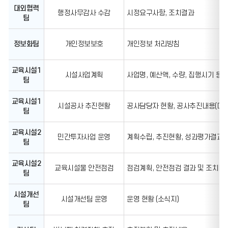
대외협력
행정사무감사 수감
시정요구사항, 조치결과
팀
정보화팀
개인정보보호
개인정보 처리방침
교육시설1
시설사업계획
사업명, 예산액, 수량, 집행시기 등
팀
교육시설1
시설공사 추진현황
공사담당자 현황, 공사추진내용(대상,
팀
교육시설2
민간투자사업 운영
계획수립, 추진현황, 성과평가결과
팀
교육시설2
교육시설물 안전점검
점검계획, 안전점검 결과 및 조치내
팀
시설개선
시설개선팀 운영
운영 현황 (소식지)
팀