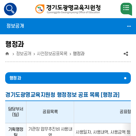
검
색
활
정보공개
성
화
행정과
홈
공
정보공개
사전정보공표목록
행정과
유
(상
행정과
태
경기도광명교육지원청 행정정보 공표 목록 [행정과]
:
축
담당부서
공표목록
공표항목
(팀)
소)
경
기관장 업무추진비 사용내
기획행정
기
사용일자, 사용내역, 사용금액 등
도
팀
역