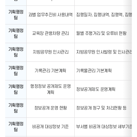
광
명
기획행정
교
과별 업무추진비 사용내역
집행일자, 집행내역, 집행액, 집행장
팀
육
지
원
기획행정
청
교육장 관용차량 관리
월별 주행거리 및 유류비 현황
팀
행
정
정
기획행정
지방공무원 인사관리
지방공무원 인사발령 및 인사관리 기
보
팀
공
표
목
기획행정
기록관리 기본계획
기록물관리 기본계획
록
팀
:
담
행정정보 공개제도 운영
기획행정
당
정보공개제도 운영계획
부
팀
계획
서,
공
기획행정
표
정보공개 운영 현황
정보공개 청구 및 처리현황 등
팀
목
록,
공
기획행정
표
비공개 대상정보 기준
부서별 비공개 대상정보 세부기준 및
팀
항
목,