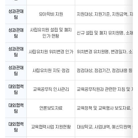
성과관재
유아학비 지원
지원대상, 지원기준, 지원금액, 지
팀
사립유치원 설립 및 폐지
성과관재
신규 설립 및 폐지 유치원명, 소재지
팀
인가 현황
성과관재
사립유치원 위치변경 인가
위치변경 유치원명, 변경일자, 소재
팀
성과관재
사립유치원 지도·점검
점검대상, 점검기간, 점검내용 등
팀
대외협력
교육공무직 인사관리
교육공무직원과 관련한 지침 및 자료
팀
대외협력
언론보도자료
교육정책 및 교육행사 보도자료, 관
팀
대외협력
교육협력사업 지원현황
대상학교, 사업내역, 예산지원액 등
팀