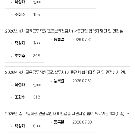
작성자
김**
작
성
자,
조회수
195
등
록
일,
2026년 4차 교육공무직원(초등보육전담사) 서류전형 합격자 명단 및 면접심사 안내
조
회
등록일
2026.07.31
수
작성자
김**
정
보
를
조회수
398
확
인
할
2026년 4차 교육공무직원(조리실무사) 서류전형 합격자 명단 및 면접심사 안내
수
있
등록일
2026.07.31
습
작성자
김**
니
다.
조회수
318
2026년 중·고등학생 인플루엔자 예방접종 지원사업 참여 의료기관 3차(최종) 추가 공모 안내
등록일
2026.07.30
작성자
이**