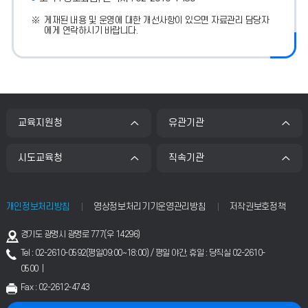
게재된 내용 및 운영에 대한 개선사항이 있으면 자료관리 담당자
에게 연락하시기 바랍니다.
교육지원청
유관기관
시도교육청
직속기관
개인정보처리방침
영상정보처리기기운영관리방침
저작권보호정책
주
경기도 광명시 광명로 777(우 14296)
소
Tel : 02-2610-0592(평일09:00~18:00) / 평일 야간, 휴일 : 당직실 02-2610-
0500 |
Fax : 02-2612-4743