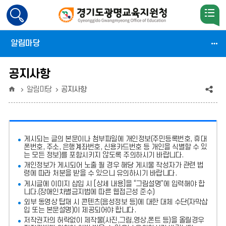
검
색
활
알림마당
성
화
공지사항
홈
공
알림마당
공지사항
유
(상
게시되는 글의 본문이나 첨부파일에
개인정보(주민등록번호, 휴대
태
폰번호, 주소, 은행계좌번호, 신용카드번호 등 개인을 식별할 수 있
는 모든 정보)를 포함시키지 않도록 주의
하시기 바랍니다.
:
개인정보가 게시되어 노출 될 경우 해당 게시물 작성자가 관련 법
령에 따라 처분
을 받을 수 있으니 유의하시기 바랍니다.
축
게시글에 이미지 삽입 시 [상세 내용]을 “그림설명”에 입력해야 합
소)
니다.
(장애인차별금지법에 따른 웹접근성 준수)
외부 동영상 탑재 시 콘텐츠(음성정보 등)에 대한 대체 수단(자막삽
입 또는 본문설명)이 제공되어야 합니다.
저작권자의 허락없이 제작물(사진,그림,영상,폰트 등)을 올릴경우