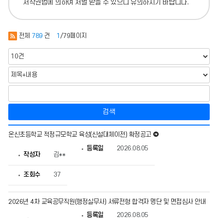
저작권법에 의하여 처벌 받을 수 있으니 유의하시기 바랍니다.
전체
789
건
1
/79페이지
검색
공
새로운 글
온신초등학교 적정규모학교 육성(신설대체이전) 확정공고
지
사
등록일
2026.08.05
항
작성자
김**
의
게
조회수
37
시
물
번
호,
2026년 4차 교육공무직원(행정실무사) 서류전형 합격자 명단 및 면접심사 안내
제
목,
등록일
2026.08.05