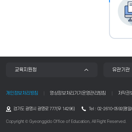
수
있
습
니
다.
교육지원청
유관기관
개인정보처리방침
영상정보처리기기운영관리방침
저작권
주
경기도 광명시 광명로 777(우 14296)
Tel : 02-2610-0592(평
소
Copyright © Gyeonggido Office of Education, All Right Reserved.