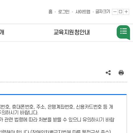
홈
글자크기
글
원
글
로그인
사이트맵
자
래
자
축
대
확
소
로
대
개
교육지원청안내
공
인
유
쇄
(상
호, 휴대폰번호, 주소, 은행계좌번호, 신용카드번호 등 개
태
주의
하시기 바랍니다.
:
가 관련 법령에 따라 처분
을 받을 수 있으니 유의하시기 바랍
축
입력해야 합니다.
(장애인차별금지법에 따른 웹접근성 준수)