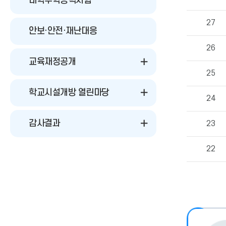
대학수학능력시험
보
의
게
27
시
안보·안전·재난대응
물
26
번
호,
교육재정공개
제
25
목,
작
학교시설개방 열린마당
성
24
자,
등
감사결과
23
록
일,
조
22
회
수
정
보
를
확
인
할