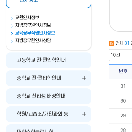
인사정보
교원인사정보
지방공무원인사정보
교육공무직원인사정보
지방공무원인사상담
전체
31
고등학교 전·편입학안내
번호
중학교 전·편입학안내
교
31
육
공
중학교 신입생 배정안내
무
30
직
원
학원/교습소/개인과외 등
인
29
사
정
28