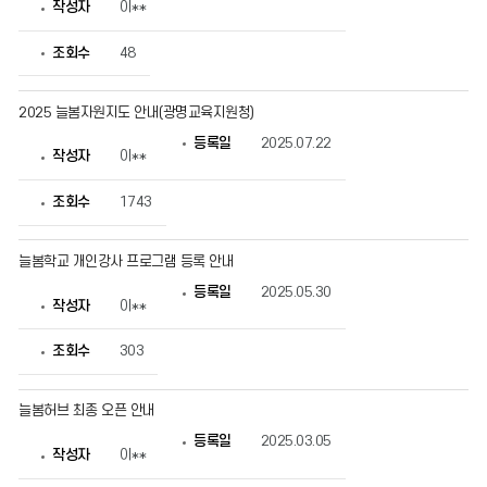
작성자
이**
성
자,
등
조회수
48
록
일,
조
2025 늘봄자원지도 안내(광명교육지원청)
회
수
등록일
2025.07.22
정
작성자
이**
보
를
확
조회수
1743
인
할
수
늘봄학교 개인강사 프로그램 등록 안내
있
습
등록일
2025.05.30
니
작성자
이**
다.
조회수
303
늘봄허브 최종 오픈 안내
등록일
2025.03.05
작성자
이**