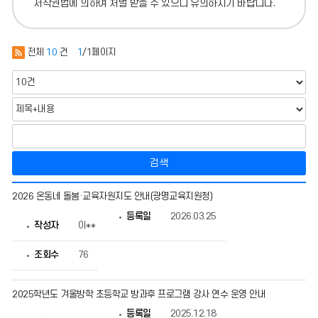
저작권법에 의하여 처벌 받을 수 있으니 유의하시기 바랍니다.
전체
10
건
1
/1페이지
검색
자
2026 온동네 돌봄·교육자원지도 안내(광명교육지원청)
료
실
등록일
2026.03.25
의
작성자
이**
게
시
조회수
76
물
번
호,
제
2025학년도 겨울방학 초등학교 방과후 프로그램 강사 연수 운영 안내
목,
작
등록일
2025.12.18