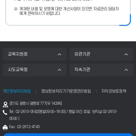
게재된 내용 및 운영에 대한 개선사항이 있으면 자료관리 담당자
에게 연락하시기 바랍니다.
교육지원청
유관기관
시도교육청
직속기관
개인정보처리방침
영상정보처리기기운영관리방침
저작권보호정책
주
경기도 광명시 광명로 777(우 14296)
소
Tel : 02-2610-0592(평일09:00~18:00) / 평일 야간, 휴일 : 당직실 02-2610-
0500 |
Fax : 02-2612-4743