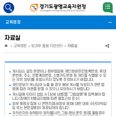
검
색
활
교육행정
성
화
자료실
홈
공
교육행정
방과후·돌봄 지원센터
자료실
유
(상
게시되는 글의 본문이나 첨부파일에
개인정보(주민등록번호, 휴대
태
폰번호, 주소, 은행계좌번호, 신용카드번호 등 개인을 식별할 수 있
는 모든 정보)를 포함시키지 않도록 주의
하시기 바랍니다.
:
개인정보가 게시되어 노출 될 경우 해당 게시물 작성자가 관련 법
령에 따라 처분
을 받을 수 있으니 유의하시기 바랍니다.
축
게시글에 이미지 삽입 시 [상세 내용]을 “그림설명”에 입력해야 합
소)
니다.
(장애인차별금지법에 따른 웹접근성 준수)
외부 동영상 탑재 시 콘텐츠(음성정보 등)에 대한 대체 수단(자막삽
입 또는 본문설명)이 제공되어야 합니다.
저작권자의 허락없이 제작물(사진,그림,영상,폰트 등)을 올릴경우