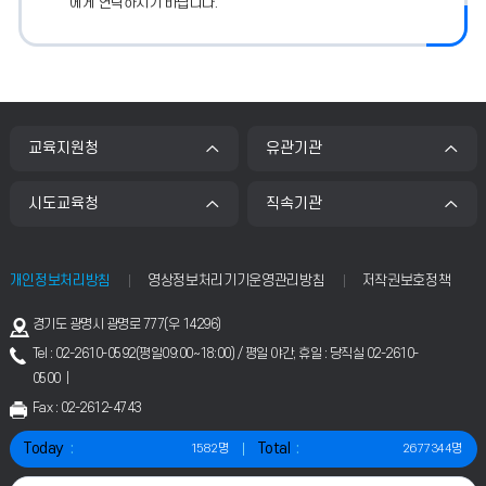
에게 연락하시기 바랍니다.
교육지원청
유관기관
시도교육청
직속기관
개인정보처리방침
영상정보처리기기운영관리방침
저작권보호정책
주
경기도 광명시 광명로 777(우 14296)
소
Tel : 02-2610-0592(평일09:00~18:00) / 평일 야간, 휴일 : 당직실 02-2610-
0500 |
Fax : 02-2612-4743
Today
Total
1582명
2677344명