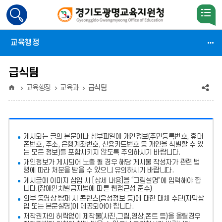
검
색
활
교육행정
성
화
급식팀
홈
공
교육행정
교육과
급식팀
유
(상
게시되는 글의 본문이나 첨부파일에
개인정보(주민등록번호, 휴대
태
폰번호, 주소, 은행계좌번호, 신용카드번호 등 개인을 식별할 수 있
는 모든 정보)를 포함시키지 않도록 주의
하시기 바랍니다.
:
개인정보가 게시되어 노출 될 경우 해당 게시물 작성자가 관련 법
령에 따라 처분
을 받을 수 있으니 유의하시기 바랍니다.
축
게시글에 이미지 삽입 시 [상세 내용]을 “그림설명”에 입력해야 합
소)
니다.
(장애인차별금지법에 따른 웹접근성 준수)
외부 동영상 탑재 시 콘텐츠(음성정보 등)에 대한 대체 수단(자막삽
입 또는 본문설명)이 제공되어야 합니다.
저작권자의 허락없이 제작물(사진,그림,영상,폰트 등)을 올릴경우