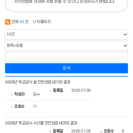
저작권법에 의하여 처벌 받을 수 있으니 유의하시기 바랍니다.
전체
99
건
1
/10페이지
검색
급
2026년 학교급식 쌀 안전성검사(1차) 결과
식
팀
등록일
2026.07.08
의
작성자
김**
게
시
조회수
11
물
번
호,
제
2026년 학교급식 수산물 안전성검사(3차) 결과
목,
작
등록일
2026.07.08
조회수
8