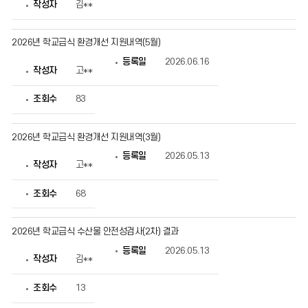
작성자
김**
성
자,
등
록
2026년 학교급식 환경개선 지원내역(5월)
일,
조
등록일
2026.06.16
작성자
고**
회
수
정
조회수
83
보
를
확
2026년 학교급식 환경개선 지원내역(3월)
인
할
등록일
2026.05.13
수
작성자
고**
있
습
니
조회수
68
다.
2026년 학교급식 수산물 안전성검사(2차) 결과
등록일
2026.05.13
작성자
김**
조회수
13