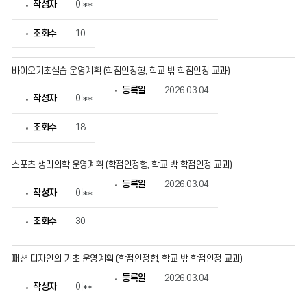
작성자
이**
물
번
호,
조회수
10
제
목,
작
바이오기초실습 운영계획 (학점인정형, 학교 밖 학점인정 교과)
성
자,
등록일
2026.03.04
등
작성자
이**
록
일,
조
조회수
18
회
수
정
스포츠 생리의학 운영계획 (학점인정형, 학교 밖 학점인정 교과)
보
를
등록일
2026.03.04
확
작성자
이**
인
할
조회수
30
수
있
습
니
패션 디자인의 기초 운영계획 (학점인정형, 학교 밖 학점인정 교과)
다.
등록일
2026.03.04
작성자
이**