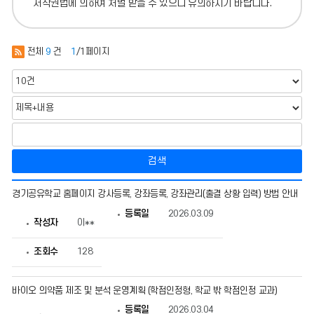
저작권법에 의하여 처벌 받을 수 있으니 유의하시기 바랍니다.
전체
9
건
1
/1페이지
검색
학
경기공유학교 홈페이지 강사등록, 강좌등록, 강좌관리(출결 상황 입력) 방법 안내
점
인
등록일
2026.03.09
정
작성자
이**
형
운
조회수
128
영
안
내
의
바이오 의약품 제조 및 분석 운영계획 (학점인정형, 학교 밖 학점인정 교과)
게
시
등록일
2026.03.04