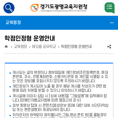
검
색
활
교육행정
성
화
학점인정형 운영안내
홈
공
교육행정
해오름 공유학교
학점인정형 운영안내
유
(상
게시되는 글의 본문이나 첨부파일에
개인정보(주민등록번호, 휴대
태
폰번호, 주소, 은행계좌번호, 신용카드번호 등 개인을 식별할 수 있
는 모든 정보)를 포함시키지 않도록 주의
하시기 바랍니다.
:
개인정보가 게시되어 노출 될 경우 해당 게시물 작성자가 관련 법
령에 따라 처분
을 받을 수 있으니 유의하시기 바랍니다.
축
게시글에 이미지 삽입 시 [상세 내용]을 “그림설명”에 입력해야 합
소)
니다.
(장애인차별금지법에 따른 웹접근성 준수)
외부 동영상 탑재 시 콘텐츠(음성정보 등)에 대한 대체 수단(자막삽
입 또는 본문설명)이 제공되어야 합니다.
저작권자의 허락없이 제작물(사진,그림,영상,폰트 등)을 올릴경우