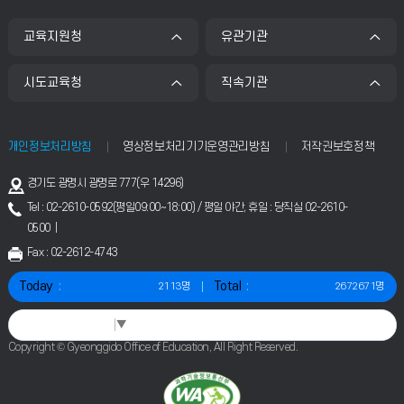
교육지원청
유관기관
시도교육청
직속기관
개인정보처리방침
영상정보처리기기운영관리방침
저작권보호정책
주
경기도 광명시 광명로 777(우 14296)
소
Tel : 02-2610-0592(평일09:00~18:00) / 평일 야간, 휴일 : 당직실 02-2610-
0500 |
Fax : 02-2612-4743
Today
Total
2113명
2672671명
Select Language
▼
Copyright © Gyeonggido Office of Education, All Right Reserved.