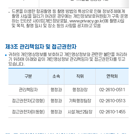
형
영
드론을 이용한 항공촬영 등 촬영 방법의 특성으로 인해 정보주체에게
상
촬영 사실을 알리기 어려운 경우에는 개인정보보호위원회가 구축·운영
정
하는 인터넷 사이트(개인정보포털, www.privacy.go.kr)에 촬영사실
보
및 목적, 촬영 일시 및 장소 등의 사항을 공지하고 있음
처
리
기
기
제3조 관리책임자 및 접근권한자
귀하의 개인영상정보를 보호하고 개인영상정보와 관련한 불만을 처리하
기 위하여 아래와 같이 개인영상정보 관리책임자 및 접근권한자를 두고
있습니다.
구분
소속
직위
연락처
관
관리책임자
행정과
행정과장
02-2610-0511
리
책
접근권한자(고정형)
행정과
기획행정팀장
02-2610-0513
임
자
및
접근권한자(이동형)
행정과
시설개선2팀장
02-2610-1455
접
근
권
한