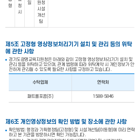
일
원청
소
형
청
및
시설
시
처
개선
리
팀
방
법
제5조 고정형 영상정보처리기기 설치 및 관리 등의 위탁
에 관한 사항
경기도광명교육지원청은 아래와 같이 고정형 영상정보처리기기 설치 및
관리 등을 위탁하고 있으며, 관계 법령에 따라 위탁계약 시 개인정보가 안
전하게 관리될 수 있도록 필요한 사항을 규정하고 있습니다.
수탁업체
연락처
고
패트롤포콤(주)
1588-5846
정
형
영
상
정
제6조 개인영상정보의 확인 방법 및 장소에 관한 사항
보
처
확인방법: 행정과 기획행정팀(고정형) 및 시설개선팀(이동형)에 미리 연락
리
하고 본 기관을 방문하시면 확인 가능합니다.
기