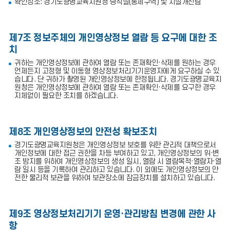
확인장소: 경기도광명교육지원청 당직실(통제구역) 및 시설개선팀
기
설
치
및
제7조 정보주체의 개인영상정보 열람 등 요구에 대한 조
관
리
치
등
의
귀하는 개인영상정보에 관하여 열람 또는 존재확인·삭제를 원하는 경우
위
언제든지 고정형 및 이동형 영상정보처리기기운영자에게 요구하실 수 있
탁
습니다. 단 귀하가 촬영된 개인영상정보에 한정됩니다. 경기도광명교육지
에
원청은 개인영상정보에 관하여 열람 또는 존재확인·삭제를 요구한 경우
관
지체없이 필요한 조치를 하겠습니다.
한
사
항
제8조 개인영상정보의 안전성 확보조치
경기도광명교육지원청은 개인영상정보 보호를 위한 관리적 대책으로서
개인정보에 대한 접근 권한을 차등 부여하고 있고, 개인영상정보의 위·변
조 방지를 위하여 개인영상정보의 생성 일시, 열람 시 열람목적·열람자·열
람 일시 등을 기록하여 관리하고 있습니다. 이 외에도 개인영상정보의 안
전한 물리적 보관을 위하여 보관장소에 잠금장치를 설치하고 있습니다.
제9조 영상정보처리기기 운영·관리방침 변경에 관한 사
항