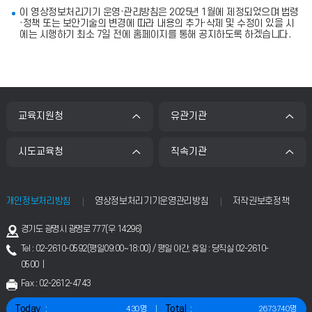
이 영상정보처리기기 운영·관리방침은 2025년 1월에 제정되었으며 법령
·정책 또는 보안기술의 변경에 따라 내용의 추가·삭제 및 수정이 있을 시
에는 시행하기 최소 7일 전에 홈페이지를 통해 공지하도록 하겠습니다.
교육지원청
유관기관
시도교육청
직속기관
개인정보처리방침
영상정보처리기기운영관리방침
저작권보호정책
주
경기도 광명시 광명로 777(우 14296)
소
Tel : 02-2610-0592(평일09:00~18:00) / 평일 야간, 휴일 : 당직실 02-2610-
0500 |
Fax : 02-2612-4743
Today
Total
430명
2673740명