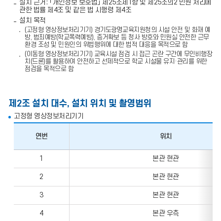
설치 근거: 「개인정보 보호법」 제25조제1항 및 제25조의2 민원 처리에
관한 법률 제4조 및 같은 법 시행령 제4조
설치 목적
(고정형 영상정보처리기기) 경기도광명교육지원청의 시설 안전 및 화재 예
방, 범죄예방(학교폭력예방), 증거확보 등 청사 방호와 민원실 안전한 근무
환경 조성 및 민원인의 위법행위에 대한 법적 대응을 목적으로 함
(이동형 영상정보처리기기) 교육시설 점검 시 접근 곤란 구간에 무인비행장
치(드론)를 활용하여 안전하고 선제적으로 학교 시설물 유지·관리를 위한
점검을 목적으로 함
제2조 설치 대수, 설치 위치 및 촬영범위
고정형 영상정보처리기기
연번
위치
설
1
본관 현관
치
위
2
본관 현관
치
및
촬
3
본관 현관
영
범
4
본관 우측
위