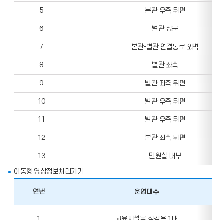
5
본관 우측 뒤편
6
별관 정문
7
본관-별관 연결통로 외벽
8
별관 좌측
9
별관 좌측 뒤편
10
별관 우측 뒤편
11
별관 우측 뒤편
12
본관 좌측 뒤편
13
민원실 내부
이동형 영상정보처리기기
연번
운영대수
이
동
1
교육시설물 점검용 1대