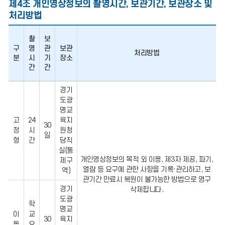
자
제4조 개인영상정보의 촬영시간, 보관기간, 보관장소 및
처리방법
촬
보
구
영
관
보관
처리방법
분
시
기
장소
간
간
개
경기
인
도광
영
상
명교
정
고
24
육지
보
30
정
시
원청
의
일
형
간
당직
촬
영
실(통
시
개인영상정보의 목적 외 이용, 제3자 제공, 파기,
제구
간,
열람 등 요구에 관한 사항을 기록·관리하고, 보
역)
보
관기간 만료시 복원이 불가능한 방법으로 영구
관
경기
기
삭제합니다.
간,
도광
학
보
명교
관
이
교
30
육지
장
동
요