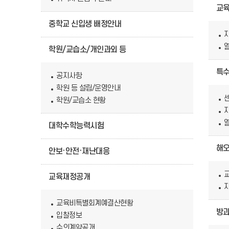
교
중학교 신입생 배정안내
학원/교습소/개인과외 등
특
공지사항
학원 등 설립/운영안내
학원/교습소 현황
대학수학능력시험
해
안보·안전·재난대응
교육재정공개
교육비특별회계예결산현황
방과
입찰정보
수의계약공개