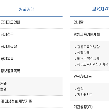
정보공개
교육지원
보공개제도안내
인사말
보공개청구
광명교육기본계획
보공개자료실
광명교육의 방향
정책과제
보공개목록
해오름 역점과제
광명교육지원청 자체평
전정보공표목록
연혁/청사도
교육과
연혁
행정과
청사배치도
개 대상정보 세부기준
기관상징(CI)