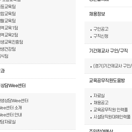
중등교육팀
융합교육팀
채용정보
생활교육팀
지역교육1팀
구인공고
지역교육2팀
구직신청
평생교육진흥팀
학생건강팀
기간제교사 구인/구직
급식팀
(경기)기간제교사 구인
정과
교육공무직원도움방
상담Wee센터
자료실
학생상담Wee센터
채용공고
Wee센터 소개
교육공무직원 인력풀
Wee센터 안내
시설당직원대체인력풀
상담자료실
주민참여예산