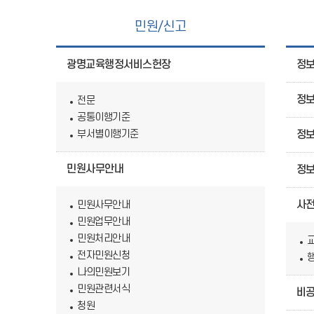
민원/신고
광명교육행정서비스헌장
정
정
전문
공통이행기준
부서별이행기준
정
민원사무안내
정
사
민원사무안내
민원업무안내
민원처리안내
전자민원신청
나의민원보기
민원관련서식
비공
청원