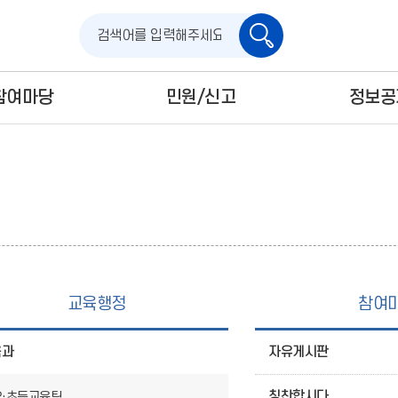
검
색
참여마당
민원/신고
정보공
교육행정
참여
육과
자유게시판
칭찬합시다
유·초등교육팀