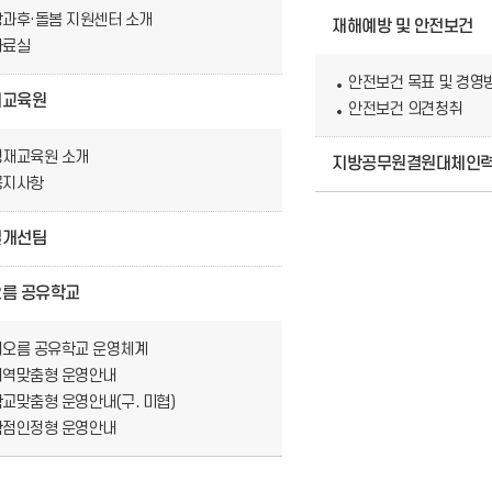
방과후·돌봄 지원센터 소개
재해예방 및 안전보건
자료실
안전보건 목표 및 경영
재교육원
안전보건 의견청취
영재교육원 소개
지방공무원결원대체인
공지사항
설개선팀
름 공유학교
해오름 공유학교 운영체계
지역맞춤형 운영안내
교맞춤형 운영안내(구. 미협)
학점인정형 운영안내