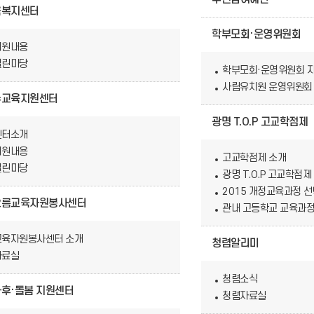
육복지센터
학부모회·운영위원회
지원내용
열린마당
학부모회·운영위원회 
사립유치원 운영위원회
수교육지원센터
광명 T.O.P 고교학점제
센터소개
지원내용
고교학점제 소개
열린마당
광명 T.O.P 고교학점제
2015 개정교육과정 
오름교육자원봉사센터
관내 고등학교 교육과정
교육자원봉사센터 소개
청렴알리미
자료실
청렴소식
후·돌봄 지원센터
청렴자료실