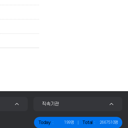
직속기관
Today
Total
199명
2667510명