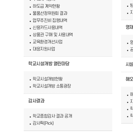
하도급 계약현황
물품선정위원회 결과
업무추진비 집행내역
영
신용카드사용내역
상품권 구매 및 사용내역
교육환경개선사업
대응지원사업
학교시설개방 열린마당
시
학교시설개방현황
해오
학교시설개방 소통광장
감사결과
학
학교종합감사 결과 공개
감사픽(Pick)