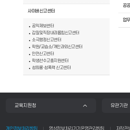
공
사이버신고센터
업
공익제보센터
갑질및직장내괴롭힘신고센터
소극행정신고센터
학원/교습소/개인과외신고센터
안전신고센터
학생선수고충지원센터
성희롱·성폭력 신고센터
교육지원청
유관기관
개인정보처리방침
영상정보처리기기운영관리방침
저작권