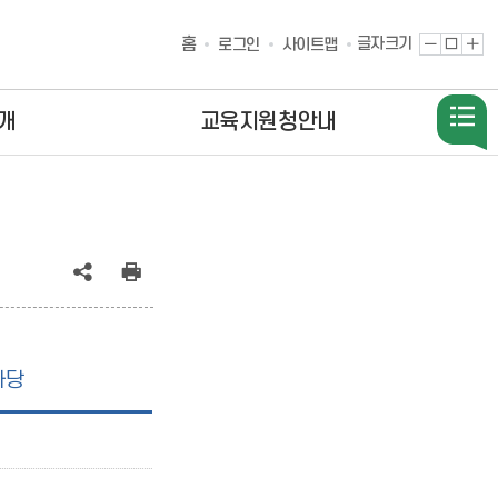
홈
글자크기
글
원
글
로그인
사이트맵
자
래
자
축
대
확
소
로
대
개
교육지원청안내
공
인
유
쇄
(상
마당
태
:
축